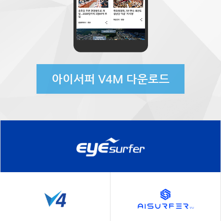
아이서퍼 V4M 다운로드