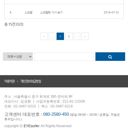
6
스크랩
스크랩한 기사 보기
2019-07-01
총 15건 (1/2)
«
‹
1
2
›
»
이용약관
개인정보취급방침
주소 : 서울특별시 중구 퇴계로 385 준타워 9F
대표이사 : 임경환 ┃ 사업자등록번호 : 221-81-13339
전화 : 02-3487-0215 ┃ 팩스 : 02-3487-0216
고객센터 대표번호 :
080-2580-450
(평일 09:00 ~ 18:00 / 공휴일, 주말은
휴무입니다.)
copyright ⓒ
EYEsurfer
. All Rights Reserved.